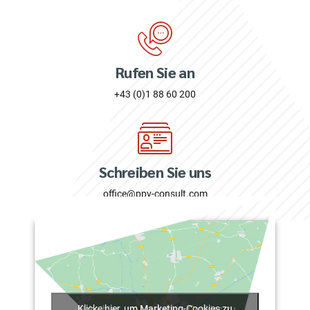
Rufen Sie an
+43 (0)1 88 60 200
Schreiben Sie uns
office@ppv-consult.com
Klicke hier, um Marketing-Cookies zu
Klicke hier, um Marketing-Cookies zu