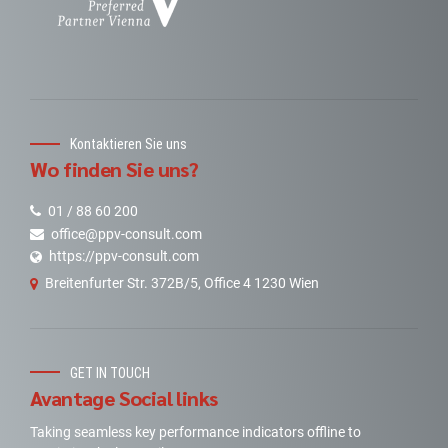
Kontaktieren Sie uns
Wo finden Sie uns?
01 / 88 60 200
office@ppv-consult.com
https://ppv-consult.com
Breitenfurter Str. 372B/5, Office 4 1230 Wien
GET IN TOUCH
Avantage Social links
Taking seamless key performance indicators offline to