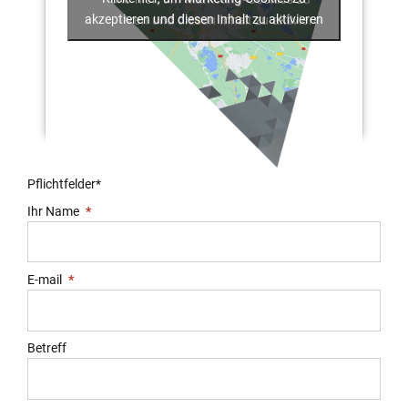
akzeptieren und diesen Inhalt zu aktivieren
akzeptieren und diesen Inhalt zu aktivieren
Pflichtfelder*
Ihr Name
E-mail
Betreff